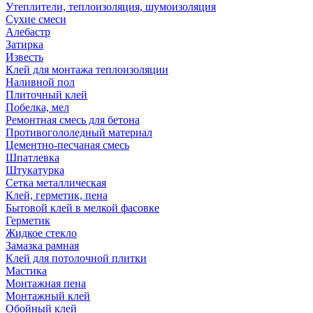
Утеплители, теплоизоляция, шумоизоляция
Сухие смеси
Алебастр
Затирка
Известь
Клей для монтажа теплоизоляции
Наливной пол
Плиточный клей
Побелка, мел
Ремонтная смесь для бетона
Противогололедный материал
Цементно-песчаная смесь
Шпатлевка
Штукатурка
Сетка металлическая
Клей, герметик, пена
Бытовой клей в мелкой фасовке
Герметик
Жидкое стекло
Замазка рамная
Клей для потолочной плитки
Мастика
Монтажная пена
Монтажный клей
Обойный клей