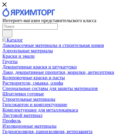
Интернет-магазин представительского класса
Каталог
Лакокрасочные материалы и строительная химия
Аэрозольные материалы
Краски и эмали
Грунты
Декоративные краски и штукатурки
Лаки, декоративные пропитки, морилки, антисептики
Колеровочные краски и пасты
Растворители, смывка, олифа
Специальные составы для защиты материалов
Шпатлевки готовые
Строительные материалы
Гипсокартон и комплектующие
Комплектующие для металлокаркаса
Листовой материал
Профиль
Изоляционные материалы
Гидроизоляция, пароизоляция, ветрозащита