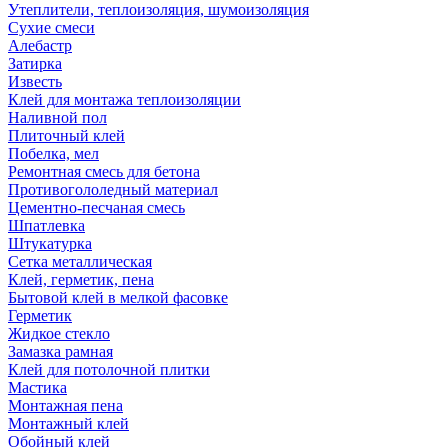
Утеплители, теплоизоляция, шумоизоляция
Сухие смеси
Алебастр
Затирка
Известь
Клей для монтажа теплоизоляции
Наливной пол
Плиточный клей
Побелка, мел
Ремонтная смесь для бетона
Противогололедный материал
Цементно-песчаная смесь
Шпатлевка
Штукатурка
Сетка металлическая
Клей, герметик, пена
Бытовой клей в мелкой фасовке
Герметик
Жидкое стекло
Замазка рамная
Клей для потолочной плитки
Мастика
Монтажная пена
Монтажный клей
Обойный клей