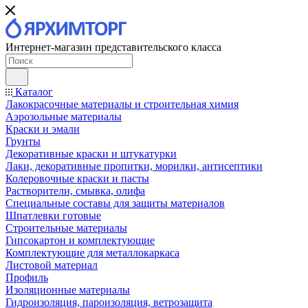
Интернет-магазин представительского класса
Каталог
Лакокрасочные материалы и строительная химия
Аэрозольные материалы
Краски и эмали
Грунты
Декоративные краски и штукатурки
Лаки, декоративные пропитки, морилки, антисептики
Колеровочные краски и пасты
Растворители, смывка, олифа
Специальные составы для защиты материалов
Шпатлевки готовые
Строительные материалы
Гипсокартон и комплектующие
Комплектующие для металлокаркаса
Листовой материал
Профиль
Изоляционные материалы
Гидроизоляция, пароизоляция, ветрозащита