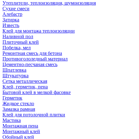
Утеплители, теплоизоляция, шумоизоляция
Сухие смеси
Алебастр
Затирка
Известь
Клей для монтажа теплоизоляции
Наливной пол
Плиточный клей
Побелка, мел
Ремонтная смесь для бетона
Противогололедный материал
Цементно-песчаная смесь
Шпатлевка
Штукатурка
Сетка металлическая
Клей, герметик, пена
Бытовой клей в мелкой фасовке
Герметик
Жидкое стекло
Замазка рамная
Клей для потолочной плитки
Мастика
Монтажная пена
Монтажный клей
Обойный клей