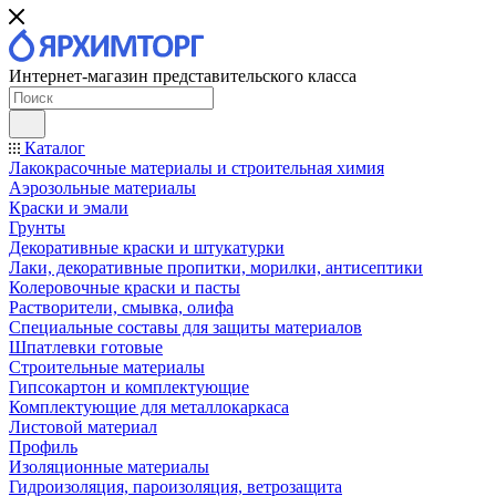
Интернет-магазин представительского класса
Каталог
Лакокрасочные материалы и строительная химия
Аэрозольные материалы
Краски и эмали
Грунты
Декоративные краски и штукатурки
Лаки, декоративные пропитки, морилки, антисептики
Колеровочные краски и пасты
Растворители, смывка, олифа
Специальные составы для защиты материалов
Шпатлевки готовые
Строительные материалы
Гипсокартон и комплектующие
Комплектующие для металлокаркаса
Листовой материал
Профиль
Изоляционные материалы
Гидроизоляция, пароизоляция, ветрозащита