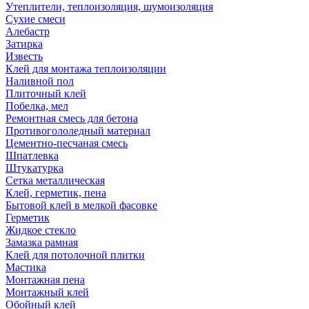
Утеплители, теплоизоляция, шумоизоляция
Сухие смеси
Алебастр
Затирка
Известь
Клей для монтажа теплоизоляции
Наливной пол
Плиточный клей
Побелка, мел
Ремонтная смесь для бетона
Противогололедный материал
Цементно-песчаная смесь
Шпатлевка
Штукатурка
Сетка металлическая
Клей, герметик, пена
Бытовой клей в мелкой фасовке
Герметик
Жидкое стекло
Замазка рамная
Клей для потолочной плитки
Мастика
Монтажная пена
Монтажный клей
Обойный клей