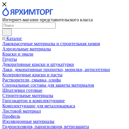
Интернет-магазин представительского класса
Каталог
Лакокрасочные материалы и строительная химия
Аэрозольные материалы
Краски и эмали
Грунты
Декоративные краски и штукатурки
Лаки, декоративные пропитки, морилки, антисептики
Колеровочные краски и пасты
Растворители, смывка, олифа
Специальные составы для защиты материалов
Шпатлевки готовые
Строительные материалы
Гипсокартон и комплектующие
Комплектующие для металлокаркаса
Листовой материал
Профиль
Изоляционные материалы
Гидроизоляция, пароизоляция, ветрозащита