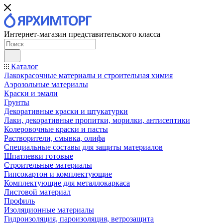
Интернет-магазин представительского класса
Каталог
Лакокрасочные материалы и строительная химия
Аэрозольные материалы
Краски и эмали
Грунты
Декоративные краски и штукатурки
Лаки, декоративные пропитки, морилки, антисептики
Колеровочные краски и пасты
Растворители, смывка, олифа
Специальные составы для защиты материалов
Шпатлевки готовые
Строительные материалы
Гипсокартон и комплектующие
Комплектующие для металлокаркаса
Листовой материал
Профиль
Изоляционные материалы
Гидроизоляция, пароизоляция, ветрозащита