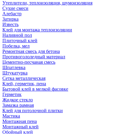
Утеплители, теплоизоляция, шумоизоляция
Сухие смеси
Алебастр
Затирка
Известь
Клей для монтажа теплоизоляции
Наливной пол
Плиточный клей
Побелка, мел
Ремонтная смесь для бетона
Противогололедный материал
Цементно-песчаная смесь
Шпатлевка
Штукатурка
Сетка металлическая
Клей, герметик, пена
Бытовой клей в мелкой фасовке
Герметик
Жидкое стекло
Замазка рамная
Клей для потолочной плитки
Мастика
Монтажная пена
Монтажный клей
Обойный клей