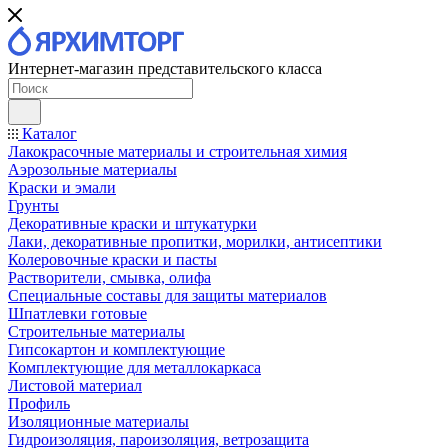
Интернет-магазин представительского класса
Каталог
Лакокрасочные материалы и строительная химия
Аэрозольные материалы
Краски и эмали
Грунты
Декоративные краски и штукатурки
Лаки, декоративные пропитки, морилки, антисептики
Колеровочные краски и пасты
Растворители, смывка, олифа
Специальные составы для защиты материалов
Шпатлевки готовые
Строительные материалы
Гипсокартон и комплектующие
Комплектующие для металлокаркаса
Листовой материал
Профиль
Изоляционные материалы
Гидроизоляция, пароизоляция, ветрозащита