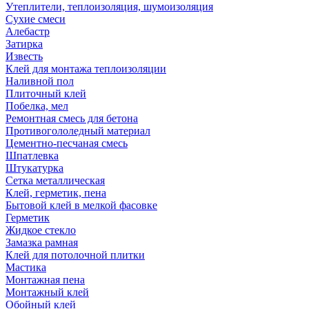
Утеплители, теплоизоляция, шумоизоляция
Сухие смеси
Алебастр
Затирка
Известь
Клей для монтажа теплоизоляции
Наливной пол
Плиточный клей
Побелка, мел
Ремонтная смесь для бетона
Противогололедный материал
Цементно-песчаная смесь
Шпатлевка
Штукатурка
Сетка металлическая
Клей, герметик, пена
Бытовой клей в мелкой фасовке
Герметик
Жидкое стекло
Замазка рамная
Клей для потолочной плитки
Мастика
Монтажная пена
Монтажный клей
Обойный клей