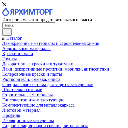
Интернет-магазин представительского класса
Каталог
Лакокрасочные материалы и строительная химия
Аэрозольные материалы
Краски и эмали
Грунты
Декоративные краски и штукатурки
Лаки, декоративные пропитки, морилки, антисептики
Колеровочные краски и пасты
Растворители, смывка, олифа
Специальные составы для защиты материалов
Шпатлевки готовые
Строительные материалы
Гипсокартон и комплектующие
Комплектующие для металлокаркаса
Листовой материал
Профиль
Изоляционные материалы
Гидроизоляция, пароизоляция, ветрозащита