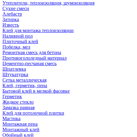
Утеплители, теплоизоляция, шумоизоляция
Сухие смеси
Алебастр
Затирка
Известь
Клей для монтажа теплоизоляции
Наливной пол
Плиточный клей
Побелка, мел
Ремонтная смесь для бетона
Противогололедный материал
Цементно-песчаная смесь
Шпатлевка
Штукатурка
Сетка металлическая
Клей, герметик, пена
Бытовой клей в мелкой фасовке
Герметик
Жидкое стекло
Замазка рамная
Клей для потолочной плитки
Мастика
Монтажная пена
Монтажный клей
Обойный клей