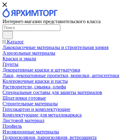
Интернет-магазин представительского класса
Каталог
Лакокрасочные материалы и строительная химия
Аэрозольные материалы
Краски и эмали
Грунты
Декоративные краски и штукатурки
Лаки, декоративные пропитки, морилки, антисептики
Колеровочные краски и пасты
Растворители, смывка, олифа
Специальные составы для защиты материалов
Шпатлевки готовые
Строительные материалы
Гипсокартон и комплектующие
Комплектующие для металлокаркаса
Листовой материал
Профиль
Изоляционные материалы
Гидроизоляция, пароизоляция, ветрозащита