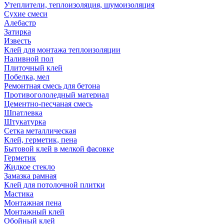
Утеплители, теплоизоляция, шумоизоляция
Сухие смеси
Алебастр
Затирка
Известь
Клей для монтажа теплоизоляции
Наливной пол
Плиточный клей
Побелка, мел
Ремонтная смесь для бетона
Противогололедный материал
Цементно-песчаная смесь
Шпатлевка
Штукатурка
Сетка металлическая
Клей, герметик, пена
Бытовой клей в мелкой фасовке
Герметик
Жидкое стекло
Замазка рамная
Клей для потолочной плитки
Мастика
Монтажная пена
Монтажный клей
Обойный клей