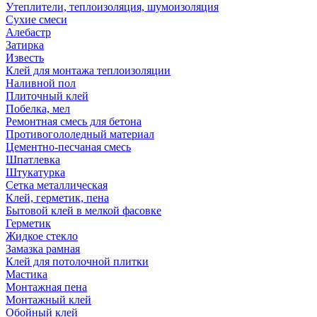
Утеплители, теплоизоляция, шумоизоляция
Сухие смеси
Алебастр
Затирка
Известь
Клей для монтажа теплоизоляции
Наливной пол
Плиточный клей
Побелка, мел
Ремонтная смесь для бетона
Противогололедный материал
Цементно-песчаная смесь
Шпатлевка
Штукатурка
Сетка металлическая
Клей, герметик, пена
Бытовой клей в мелкой фасовке
Герметик
Жидкое стекло
Замазка рамная
Клей для потолочной плитки
Мастика
Монтажная пена
Монтажный клей
Обойный клей