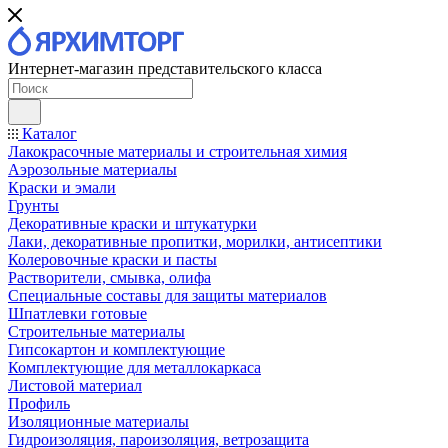
Интернет-магазин представительского класса
Каталог
Лакокрасочные материалы и строительная химия
Аэрозольные материалы
Краски и эмали
Грунты
Декоративные краски и штукатурки
Лаки, декоративные пропитки, морилки, антисептики
Колеровочные краски и пасты
Растворители, смывка, олифа
Специальные составы для защиты материалов
Шпатлевки готовые
Строительные материалы
Гипсокартон и комплектующие
Комплектующие для металлокаркаса
Листовой материал
Профиль
Изоляционные материалы
Гидроизоляция, пароизоляция, ветрозащита