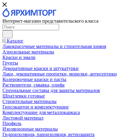
Интернет-магазин представительского класса
Каталог
Лакокрасочные материалы и строительная химия
Аэрозольные материалы
Краски и эмали
Грунты
Декоративные краски и штукатурки
Лаки, декоративные пропитки, морилки, антисептики
Колеровочные краски и пасты
Растворители, смывка, олифа
Специальные составы для защиты материалов
Шпатлевки готовые
Строительные материалы
Гипсокартон и комплектующие
Комплектующие для металлокаркаса
Листовой материал
Профиль
Изоляционные материалы
Гидроизоляция, пароизоляция, ветрозащита