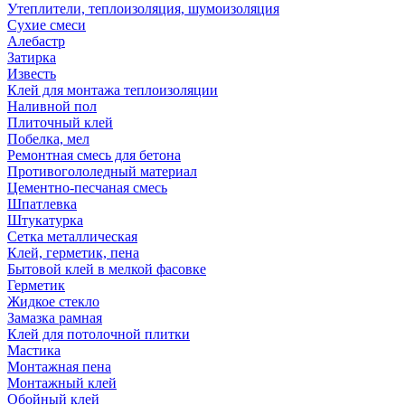
Утеплители, теплоизоляция, шумоизоляция
Сухие смеси
Алебастр
Затирка
Известь
Клей для монтажа теплоизоляции
Наливной пол
Плиточный клей
Побелка, мел
Ремонтная смесь для бетона
Противогололедный материал
Цементно-песчаная смесь
Шпатлевка
Штукатурка
Сетка металлическая
Клей, герметик, пена
Бытовой клей в мелкой фасовке
Герметик
Жидкое стекло
Замазка рамная
Клей для потолочной плитки
Мастика
Монтажная пена
Монтажный клей
Обойный клей