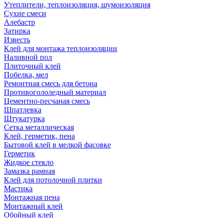
Утеплители, теплоизоляция, шумоизоляция
Сухие смеси
Алебастр
Затирка
Известь
Клей для монтажа теплоизоляции
Наливной пол
Плиточный клей
Побелка, мел
Ремонтная смесь для бетона
Противогололедный материал
Цементно-песчаная смесь
Шпатлевка
Штукатурка
Сетка металлическая
Клей, герметик, пена
Бытовой клей в мелкой фасовке
Герметик
Жидкое стекло
Замазка рамная
Клей для потолочной плитки
Мастика
Монтажная пена
Монтажный клей
Обойный клей