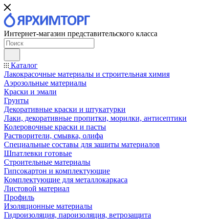
Интернет-магазин представительского класса
Каталог
Лакокрасочные материалы и строительная химия
Аэрозольные материалы
Краски и эмали
Грунты
Декоративные краски и штукатурки
Лаки, декоративные пропитки, морилки, антисептики
Колеровочные краски и пасты
Растворители, смывка, олифа
Специальные составы для защиты материалов
Шпатлевки готовые
Строительные материалы
Гипсокартон и комплектующие
Комплектующие для металлокаркаса
Листовой материал
Профиль
Изоляционные материалы
Гидроизоляция, пароизоляция, ветрозащита