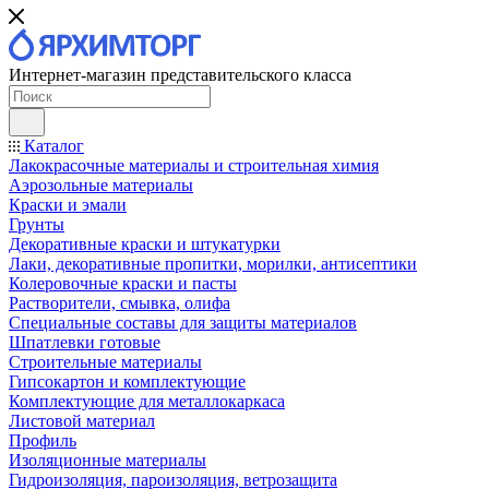
Интернет-магазин представительского класса
Каталог
Лакокрасочные материалы и строительная химия
Аэрозольные материалы
Краски и эмали
Грунты
Декоративные краски и штукатурки
Лаки, декоративные пропитки, морилки, антисептики
Колеровочные краски и пасты
Растворители, смывка, олифа
Специальные составы для защиты материалов
Шпатлевки готовые
Строительные материалы
Гипсокартон и комплектующие
Комплектующие для металлокаркаса
Листовой материал
Профиль
Изоляционные материалы
Гидроизоляция, пароизоляция, ветрозащита