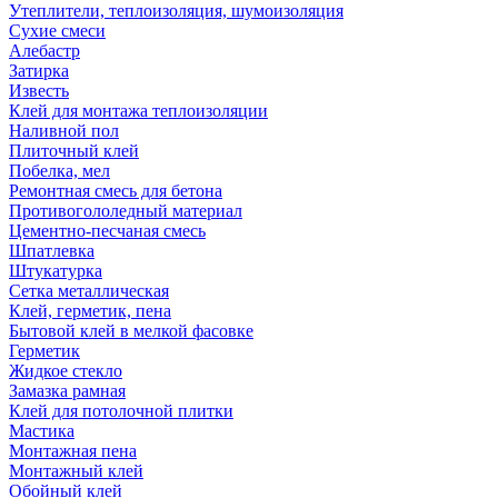
Утеплители, теплоизоляция, шумоизоляция
Сухие смеси
Алебастр
Затирка
Известь
Клей для монтажа теплоизоляции
Наливной пол
Плиточный клей
Побелка, мел
Ремонтная смесь для бетона
Противогололедный материал
Цементно-песчаная смесь
Шпатлевка
Штукатурка
Сетка металлическая
Клей, герметик, пена
Бытовой клей в мелкой фасовке
Герметик
Жидкое стекло
Замазка рамная
Клей для потолочной плитки
Мастика
Монтажная пена
Монтажный клей
Обойный клей