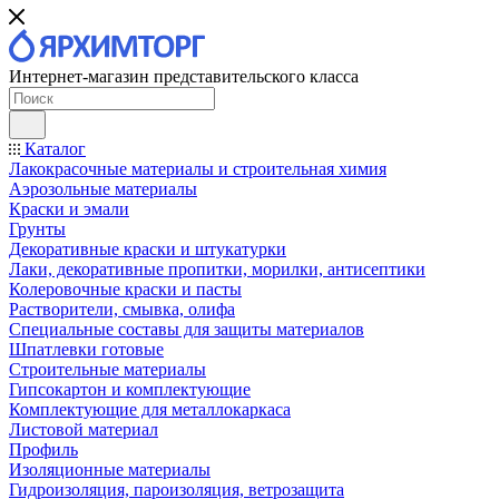
Интернет-магазин представительского класса
Каталог
Лакокрасочные материалы и строительная химия
Аэрозольные материалы
Краски и эмали
Грунты
Декоративные краски и штукатурки
Лаки, декоративные пропитки, морилки, антисептики
Колеровочные краски и пасты
Растворители, смывка, олифа
Специальные составы для защиты материалов
Шпатлевки готовые
Строительные материалы
Гипсокартон и комплектующие
Комплектующие для металлокаркаса
Листовой материал
Профиль
Изоляционные материалы
Гидроизоляция, пароизоляция, ветрозащита