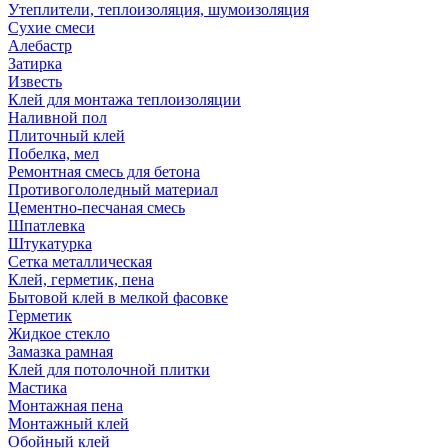
Утеплители, теплоизоляция, шумоизоляция
Сухие смеси
Алебастр
Затирка
Известь
Клей для монтажа теплоизоляции
Наливной пол
Плиточный клей
Побелка, мел
Ремонтная смесь для бетона
Противогололедный материал
Цементно-песчаная смесь
Шпатлевка
Штукатурка
Сетка металлическая
Клей, герметик, пена
Бытовой клей в мелкой фасовке
Герметик
Жидкое стекло
Замазка рамная
Клей для потолочной плитки
Мастика
Монтажная пена
Монтажный клей
Обойный клей