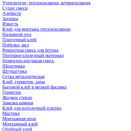
Утеплители, теплоизоляция, шумоизоляция
Сухие смеси
Алебастр
Затирка
Известь
Клей для монтажа теплоизоляции
Наливной пол
Плиточный клей
Побелка, мел
Ремонтная смесь для бетона
Противогололедный материал
Цементно-песчаная смесь
Шпатлевка
Штукатурка
Сетка металлическая
Клей, герметик, пена
Бытовой клей в мелкой фасовке
Герметик
Жидкое стекло
Замазка рамная
Клей для потолочной плитки
Мастика
Монтажная пена
Монтажный клей
Обойный клей