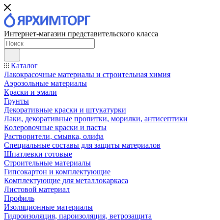
Интернет-магазин представительского класса
Каталог
Лакокрасочные материалы и строительная химия
Аэрозольные материалы
Краски и эмали
Грунты
Декоративные краски и штукатурки
Лаки, декоративные пропитки, морилки, антисептики
Колеровочные краски и пасты
Растворители, смывка, олифа
Специальные составы для защиты материалов
Шпатлевки готовые
Строительные материалы
Гипсокартон и комплектующие
Комплектующие для металлокаркаса
Листовой материал
Профиль
Изоляционные материалы
Гидроизоляция, пароизоляция, ветрозащита