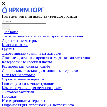
Интернет-магазин представительского класса
Каталог
Лакокрасочные материалы и строительная химия
Аэрозольные материалы
Краски и эмали
Грунты
Декоративные краски и штукатурки
Лаки, декоративные пропитки, морилки, антисептики
Колеровочные краски и пасты
Растворители, смывка, олифа
Специальные составы для защиты материалов
Шпатлевки готовые
Строительные материалы
Гипсокартон и комплектующие
Комплектующие для металлокаркаса
Листовой материал
Профиль
Изоляционные материалы
Гидроизоляция, пароизоляция, ветрозащита