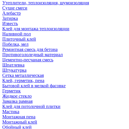
Утеплители, теплоизоляция, шумоизоляция
Сухие смеси
Алебастр
Затирка
Известь
Клей для монтажа теплоизоляции
Наливной пол
Плиточный клей
Побелка, мел
Ремонтная смесь для бетона
Противогололедный материал
Цементно-песчаная смесь
Шпатлевка
Штукатурка
Сетка металлическая
Клей, герметик, пена
Бытовой клей в мелкой фасовке
Герметик
Жидкое стекло
Замазка рамная
Клей для потолочной плитки
Мастика
Монтажная пена
Монтажный клей
Обойный клей