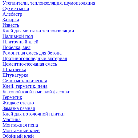
Утеплители, теплоизоляция, шумоизоляция
Сухие смеси
Алебастр
Затирка
Известь
Клей для монтажа теплоизоляции
Наливной пол
Плиточный клей
Побелка, мел
Ремонтная смесь для бетона
Противогололедный материал
Цементно-песчаная смесь
Шпатлевка
Штукатурка
Сетка металлическая
Клей, герметик, пена
Бытовой клей в мелкой фасовке
Герметик
Жидкое стекло
Замазка рамная
Клей для потолочной плитки
Мастика
Монтажная пена
Монтажный клей
Обойный клей