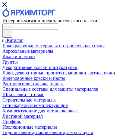
Интернет-магазин представительского класса
Каталог
Лакокрасочные материалы и строительная химия
Аэрозольные материалы
Краски и эмали
Грунты
Декоративные краски и штукатурки
Лаки, декоративные пропитки, морилки, антисептики
Колеровочные краски и пасты
Растворители, смывка, олифа
Специальные составы для защиты материалов
Шпатлевки готовые
Строительные материалы
Гипсокартон и комплектующие
Комплектующие для металлокаркаса
Листовой материал
Профиль
Изоляционные материалы
Гидроизоляция, пароизоляция, ветрозащита