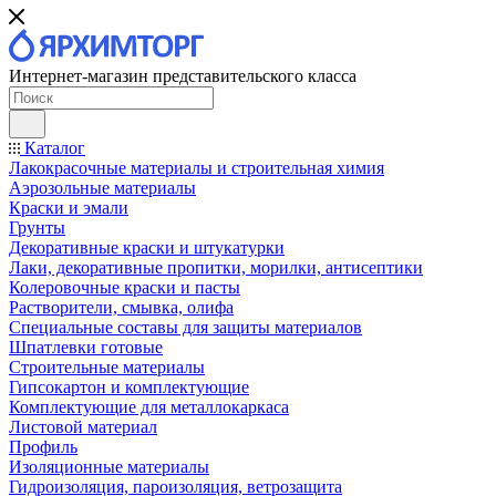
Интернет-магазин представительского класса
Каталог
Лакокрасочные материалы и строительная химия
Аэрозольные материалы
Краски и эмали
Грунты
Декоративные краски и штукатурки
Лаки, декоративные пропитки, морилки, антисептики
Колеровочные краски и пасты
Растворители, смывка, олифа
Специальные составы для защиты материалов
Шпатлевки готовые
Строительные материалы
Гипсокартон и комплектующие
Комплектующие для металлокаркаса
Листовой материал
Профиль
Изоляционные материалы
Гидроизоляция, пароизоляция, ветрозащита