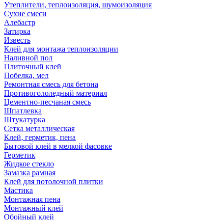
Утеплители, теплоизоляция, шумоизоляция
Сухие смеси
Алебастр
Затирка
Известь
Клей для монтажа теплоизоляции
Наливной пол
Плиточный клей
Побелка, мел
Ремонтная смесь для бетона
Противогололедный материал
Цементно-песчаная смесь
Шпатлевка
Штукатурка
Сетка металлическая
Клей, герметик, пена
Бытовой клей в мелкой фасовке
Герметик
Жидкое стекло
Замазка рамная
Клей для потолочной плитки
Мастика
Монтажная пена
Монтажный клей
Обойный клей