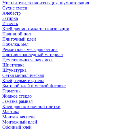
Утеплители, теплоизоляция, шумоизоляция
Сухие смеси
Алебастр
Затирка
Известь
Клей для монтажа теплоизоляции
Наливной пол
Плиточный клей
Побелка, мел
Ремонтная смесь для бетона
Противогололедный материал
Цементно-песчаная смесь
Шпатлевка
Штукатурка
Сетка металлическая
Клей, герметик, пена
Бытовой клей в мелкой фасовке
Герметик
Жидкое стекло
Замазка рамная
Клей для потолочной плитки
Мастика
Монтажная пена
Монтажный клей
Обойный клей