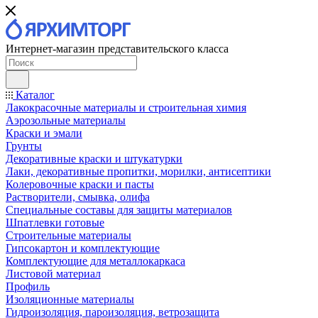
Интернет-магазин представительского класса
Каталог
Лакокрасочные материалы и строительная химия
Аэрозольные материалы
Краски и эмали
Грунты
Декоративные краски и штукатурки
Лаки, декоративные пропитки, морилки, антисептики
Колеровочные краски и пасты
Растворители, смывка, олифа
Специальные составы для защиты материалов
Шпатлевки готовые
Строительные материалы
Гипсокартон и комплектующие
Комплектующие для металлокаркаса
Листовой материал
Профиль
Изоляционные материалы
Гидроизоляция, пароизоляция, ветрозащита