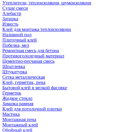
Утеплители, теплоизоляция, шумоизоляция
Сухие смеси
Алебастр
Затирка
Известь
Клей для монтажа теплоизоляции
Наливной пол
Плиточный клей
Побелка, мел
Ремонтная смесь для бетона
Противогололедный материал
Цементно-песчаная смесь
Шпатлевка
Штукатурка
Сетка металлическая
Клей, герметик, пена
Бытовой клей в мелкой фасовке
Герметик
Жидкое стекло
Замазка рамная
Клей для потолочной плитки
Мастика
Монтажная пена
Монтажный клей
Обойный клей