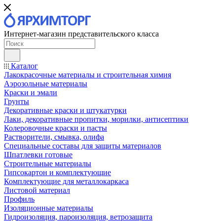
Интернет-магазин представительского класса
Каталог
Лакокрасочные материалы и строительная химия
Аэрозольные материалы
Краски и эмали
Грунты
Декоративные краски и штукатурки
Лаки, декоративные пропитки, морилки, антисептики
Колеровочные краски и пасты
Растворители, смывка, олифа
Специальные составы для защиты материалов
Шпатлевки готовые
Строительные материалы
Гипсокартон и комплектующие
Комплектующие для металлокаркаса
Листовой материал
Профиль
Изоляционные материалы
Гидроизоляция, пароизоляция, ветрозащита