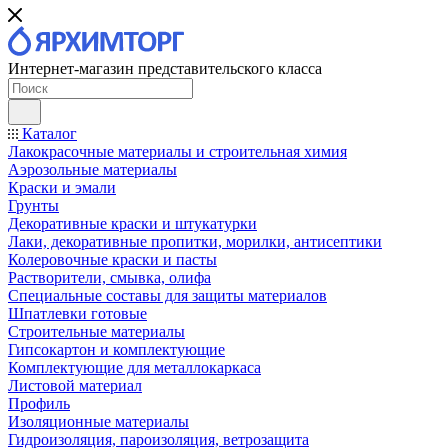
Интернет-магазин представительского класса
Каталог
Лакокрасочные материалы и строительная химия
Аэрозольные материалы
Краски и эмали
Грунты
Декоративные краски и штукатурки
Лаки, декоративные пропитки, морилки, антисептики
Колеровочные краски и пасты
Растворители, смывка, олифа
Специальные составы для защиты материалов
Шпатлевки готовые
Строительные материалы
Гипсокартон и комплектующие
Комплектующие для металлокаркаса
Листовой материал
Профиль
Изоляционные материалы
Гидроизоляция, пароизоляция, ветрозащита