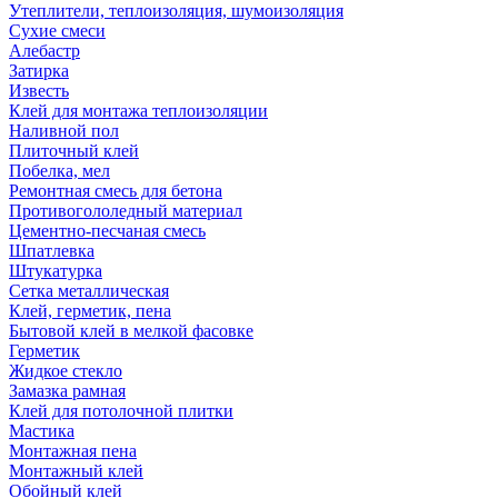
Утеплители, теплоизоляция, шумоизоляция
Сухие смеси
Алебастр
Затирка
Известь
Клей для монтажа теплоизоляции
Наливной пол
Плиточный клей
Побелка, мел
Ремонтная смесь для бетона
Противогололедный материал
Цементно-песчаная смесь
Шпатлевка
Штукатурка
Сетка металлическая
Клей, герметик, пена
Бытовой клей в мелкой фасовке
Герметик
Жидкое стекло
Замазка рамная
Клей для потолочной плитки
Мастика
Монтажная пена
Монтажный клей
Обойный клей