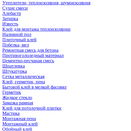
Утеплители, теплоизоляция, шумоизоляция
Сухие смеси
Алебастр
Затирка
Известь
Клей для монтажа теплоизоляции
Наливной пол
Плиточный клей
Побелка, мел
Ремонтная смесь для бетона
Противогололедный материал
Цементно-песчаная смесь
Шпатлевка
Штукатурка
Сетка металлическая
Клей, герметик, пена
Бытовой клей в мелкой фасовке
Герметик
Жидкое стекло
Замазка рамная
Клей для потолочной плитки
Мастика
Монтажная пена
Монтажный клей
Обойный клей