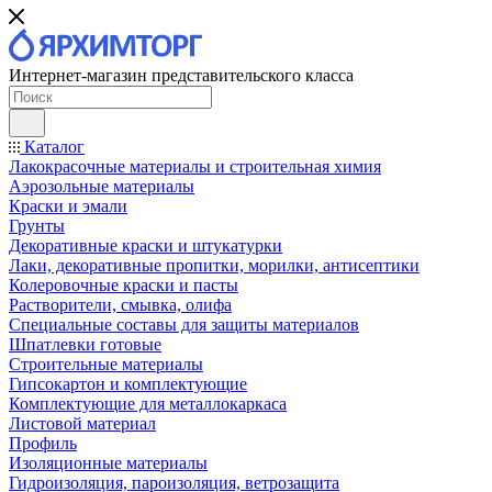
Интернет-магазин представительского класса
Каталог
Лакокрасочные материалы и строительная химия
Аэрозольные материалы
Краски и эмали
Грунты
Декоративные краски и штукатурки
Лаки, декоративные пропитки, морилки, антисептики
Колеровочные краски и пасты
Растворители, смывка, олифа
Специальные составы для защиты материалов
Шпатлевки готовые
Строительные материалы
Гипсокартон и комплектующие
Комплектующие для металлокаркаса
Листовой материал
Профиль
Изоляционные материалы
Гидроизоляция, пароизоляция, ветрозащита