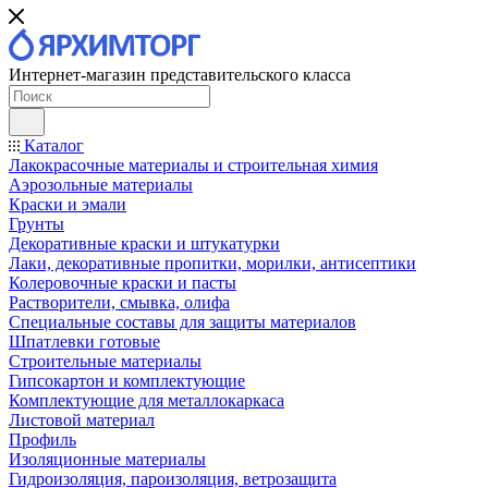
Интернет-магазин представительского класса
Каталог
Лакокрасочные материалы и строительная химия
Аэрозольные материалы
Краски и эмали
Грунты
Декоративные краски и штукатурки
Лаки, декоративные пропитки, морилки, антисептики
Колеровочные краски и пасты
Растворители, смывка, олифа
Специальные составы для защиты материалов
Шпатлевки готовые
Строительные материалы
Гипсокартон и комплектующие
Комплектующие для металлокаркаса
Листовой материал
Профиль
Изоляционные материалы
Гидроизоляция, пароизоляция, ветрозащита