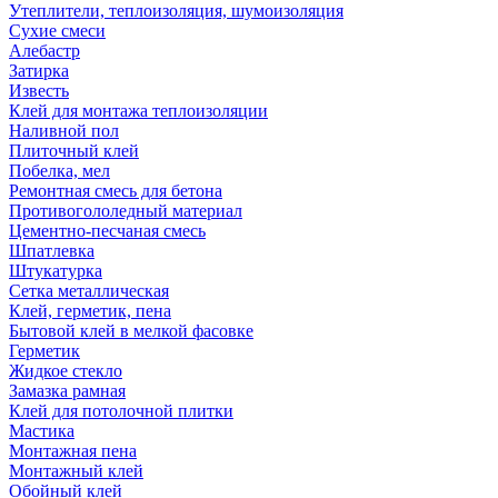
Утеплители, теплоизоляция, шумоизоляция
Сухие смеси
Алебастр
Затирка
Известь
Клей для монтажа теплоизоляции
Наливной пол
Плиточный клей
Побелка, мел
Ремонтная смесь для бетона
Противогололедный материал
Цементно-песчаная смесь
Шпатлевка
Штукатурка
Сетка металлическая
Клей, герметик, пена
Бытовой клей в мелкой фасовке
Герметик
Жидкое стекло
Замазка рамная
Клей для потолочной плитки
Мастика
Монтажная пена
Монтажный клей
Обойный клей