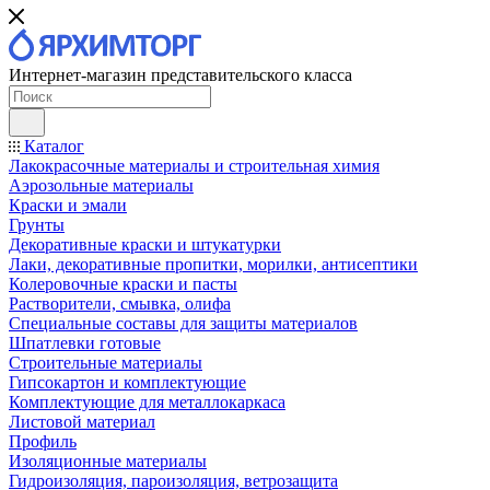
Интернет-магазин представительского класса
Каталог
Лакокрасочные материалы и строительная химия
Аэрозольные материалы
Краски и эмали
Грунты
Декоративные краски и штукатурки
Лаки, декоративные пропитки, морилки, антисептики
Колеровочные краски и пасты
Растворители, смывка, олифа
Специальные составы для защиты материалов
Шпатлевки готовые
Строительные материалы
Гипсокартон и комплектующие
Комплектующие для металлокаркаса
Листовой материал
Профиль
Изоляционные материалы
Гидроизоляция, пароизоляция, ветрозащита