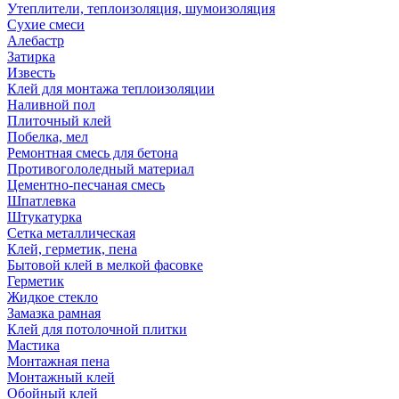
Утеплители, теплоизоляция, шумоизоляция
Сухие смеси
Алебастр
Затирка
Известь
Клей для монтажа теплоизоляции
Наливной пол
Плиточный клей
Побелка, мел
Ремонтная смесь для бетона
Противогололедный материал
Цементно-песчаная смесь
Шпатлевка
Штукатурка
Сетка металлическая
Клей, герметик, пена
Бытовой клей в мелкой фасовке
Герметик
Жидкое стекло
Замазка рамная
Клей для потолочной плитки
Мастика
Монтажная пена
Монтажный клей
Обойный клей