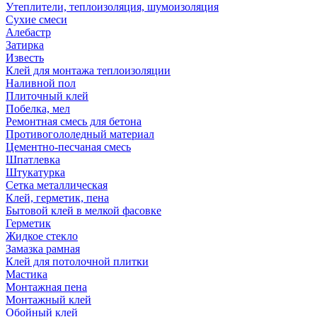
Утеплители, теплоизоляция, шумоизоляция
Сухие смеси
Алебастр
Затирка
Известь
Клей для монтажа теплоизоляции
Наливной пол
Плиточный клей
Побелка, мел
Ремонтная смесь для бетона
Противогололедный материал
Цементно-песчаная смесь
Шпатлевка
Штукатурка
Сетка металлическая
Клей, герметик, пена
Бытовой клей в мелкой фасовке
Герметик
Жидкое стекло
Замазка рамная
Клей для потолочной плитки
Мастика
Монтажная пена
Монтажный клей
Обойный клей