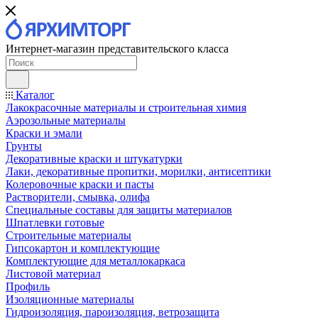
Интернет-магазин представительского класса
Каталог
Лакокрасочные материалы и строительная химия
Аэрозольные материалы
Краски и эмали
Грунты
Декоративные краски и штукатурки
Лаки, декоративные пропитки, морилки, антисептики
Колеровочные краски и пасты
Растворители, смывка, олифа
Специальные составы для защиты материалов
Шпатлевки готовые
Строительные материалы
Гипсокартон и комплектующие
Комплектующие для металлокаркаса
Листовой материал
Профиль
Изоляционные материалы
Гидроизоляция, пароизоляция, ветрозащита