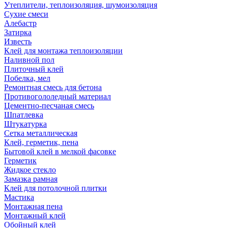
Утеплители, теплоизоляция, шумоизоляция
Сухие смеси
Алебастр
Затирка
Известь
Клей для монтажа теплоизоляции
Наливной пол
Плиточный клей
Побелка, мел
Ремонтная смесь для бетона
Противогололедный материал
Цементно-песчаная смесь
Шпатлевка
Штукатурка
Сетка металлическая
Клей, герметик, пена
Бытовой клей в мелкой фасовке
Герметик
Жидкое стекло
Замазка рамная
Клей для потолочной плитки
Мастика
Монтажная пена
Монтажный клей
Обойный клей