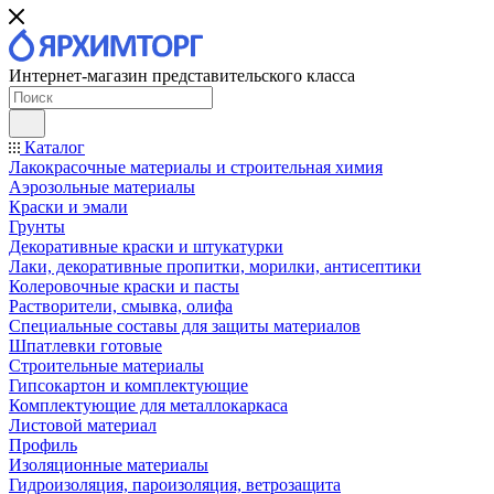
Интернет-магазин представительского класса
Каталог
Лакокрасочные материалы и строительная химия
Аэрозольные материалы
Краски и эмали
Грунты
Декоративные краски и штукатурки
Лаки, декоративные пропитки, морилки, антисептики
Колеровочные краски и пасты
Растворители, смывка, олифа
Специальные составы для защиты материалов
Шпатлевки готовые
Строительные материалы
Гипсокартон и комплектующие
Комплектующие для металлокаркаса
Листовой материал
Профиль
Изоляционные материалы
Гидроизоляция, пароизоляция, ветрозащита