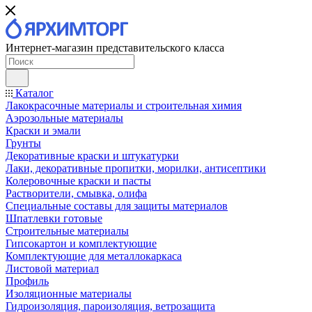
Интернет-магазин представительского класса
Каталог
Лакокрасочные материалы и строительная химия
Аэрозольные материалы
Краски и эмали
Грунты
Декоративные краски и штукатурки
Лаки, декоративные пропитки, морилки, антисептики
Колеровочные краски и пасты
Растворители, смывка, олифа
Специальные составы для защиты материалов
Шпатлевки готовые
Строительные материалы
Гипсокартон и комплектующие
Комплектующие для металлокаркаса
Листовой материал
Профиль
Изоляционные материалы
Гидроизоляция, пароизоляция, ветрозащита