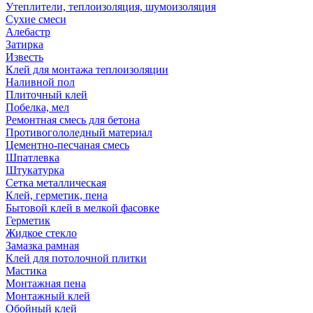
Утеплители, теплоизоляция, шумоизоляция
Сухие смеси
Алебастр
Затирка
Известь
Клей для монтажа теплоизоляции
Наливной пол
Плиточный клей
Побелка, мел
Ремонтная смесь для бетона
Противогололедный материал
Цементно-песчаная смесь
Шпатлевка
Штукатурка
Сетка металлическая
Клей, герметик, пена
Бытовой клей в мелкой фасовке
Герметик
Жидкое стекло
Замазка рамная
Клей для потолочной плитки
Мастика
Монтажная пена
Монтажный клей
Обойный клей