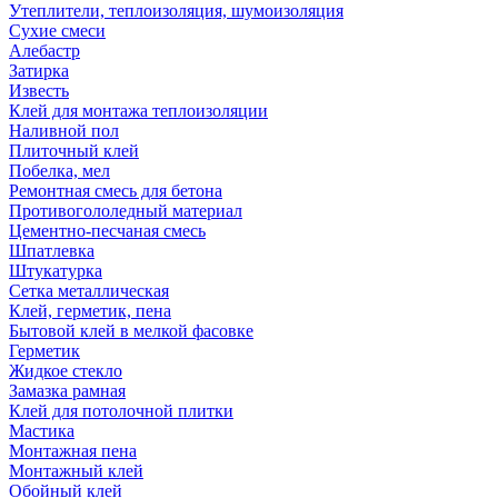
Утеплители, теплоизоляция, шумоизоляция
Сухие смеси
Алебастр
Затирка
Известь
Клей для монтажа теплоизоляции
Наливной пол
Плиточный клей
Побелка, мел
Ремонтная смесь для бетона
Противогололедный материал
Цементно-песчаная смесь
Шпатлевка
Штукатурка
Сетка металлическая
Клей, герметик, пена
Бытовой клей в мелкой фасовке
Герметик
Жидкое стекло
Замазка рамная
Клей для потолочной плитки
Мастика
Монтажная пена
Монтажный клей
Обойный клей