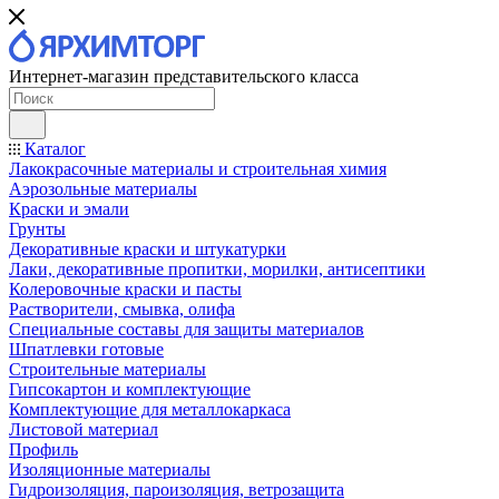
Интернет-магазин представительского класса
Каталог
Лакокрасочные материалы и строительная химия
Аэрозольные материалы
Краски и эмали
Грунты
Декоративные краски и штукатурки
Лаки, декоративные пропитки, морилки, антисептики
Колеровочные краски и пасты
Растворители, смывка, олифа
Специальные составы для защиты материалов
Шпатлевки готовые
Строительные материалы
Гипсокартон и комплектующие
Комплектующие для металлокаркаса
Листовой материал
Профиль
Изоляционные материалы
Гидроизоляция, пароизоляция, ветрозащита