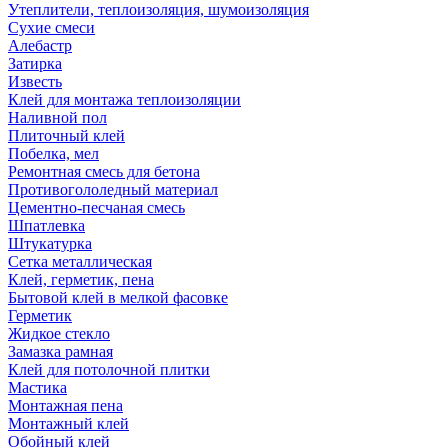
Утеплители, теплоизоляция, шумоизоляция
Сухие смеси
Алебастр
Затирка
Известь
Клей для монтажа теплоизоляции
Наливной пол
Плиточный клей
Побелка, мел
Ремонтная смесь для бетона
Противогололедный материал
Цементно-песчаная смесь
Шпатлевка
Штукатурка
Сетка металлическая
Клей, герметик, пена
Бытовой клей в мелкой фасовке
Герметик
Жидкое стекло
Замазка рамная
Клей для потолочной плитки
Мастика
Монтажная пена
Монтажный клей
Обойный клей