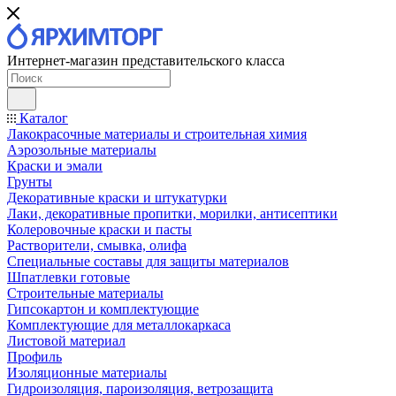
Интернет-магазин представительского класса
Каталог
Лакокрасочные материалы и строительная химия
Аэрозольные материалы
Краски и эмали
Грунты
Декоративные краски и штукатурки
Лаки, декоративные пропитки, морилки, антисептики
Колеровочные краски и пасты
Растворители, смывка, олифа
Специальные составы для защиты материалов
Шпатлевки готовые
Строительные материалы
Гипсокартон и комплектующие
Комплектующие для металлокаркаса
Листовой материал
Профиль
Изоляционные материалы
Гидроизоляция, пароизоляция, ветрозащита