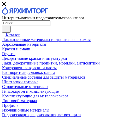
Интернет-магазин представительского класса
Каталог
Лакокрасочные материалы и строительная химия
Аэрозольные материалы
Краски и эмали
Грунты
Декоративные краски и штукатурки
Лаки, декоративные пропитки, морилки, антисептики
Колеровочные краски и пасты
Растворители, смывка, олифа
Специальные составы для защиты материалов
Шпатлевки готовые
Строительные материалы
Гипсокартон и комплектующие
Комплектующие для металлокаркаса
Листовой материал
Профиль
Изоляционные материалы
Гидроизоляция, пароизоляция, ветрозащита