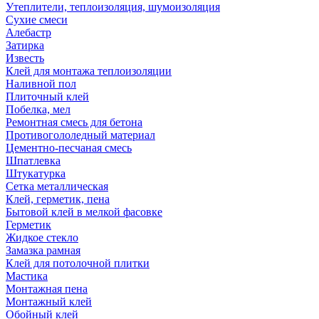
Утеплители, теплоизоляция, шумоизоляция
Сухие смеси
Алебастр
Затирка
Известь
Клей для монтажа теплоизоляции
Наливной пол
Плиточный клей
Побелка, мел
Ремонтная смесь для бетона
Противогололедный материал
Цементно-песчаная смесь
Шпатлевка
Штукатурка
Сетка металлическая
Клей, герметик, пена
Бытовой клей в мелкой фасовке
Герметик
Жидкое стекло
Замазка рамная
Клей для потолочной плитки
Мастика
Монтажная пена
Монтажный клей
Обойный клей