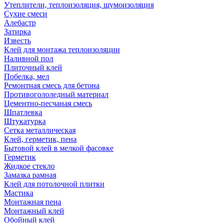
Утеплители, теплоизоляция, шумоизоляция
Сухие смеси
Алебастр
Затирка
Известь
Клей для монтажа теплоизоляции
Наливной пол
Плиточный клей
Побелка, мел
Ремонтная смесь для бетона
Противогололедный материал
Цементно-песчаная смесь
Шпатлевка
Штукатурка
Сетка металлическая
Клей, герметик, пена
Бытовой клей в мелкой фасовке
Герметик
Жидкое стекло
Замазка рамная
Клей для потолочной плитки
Мастика
Монтажная пена
Монтажный клей
Обойный клей