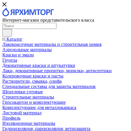
Интернет-магазин представительского класса
Каталог
Лакокрасочные материалы и строительная химия
Аэрозольные материалы
Краски и эмали
Грунты
Декоративные краски и штукатурки
Лаки, декоративные пропитки, морилки, антисептики
Колеровочные краски и пасты
Растворители, смывка, олифа
Специальные составы для защиты материалов
Шпатлевки готовые
Строительные материалы
Гипсокартон и комплектующие
Комплектующие для металлокаркаса
Листовой материал
Профиль
Изоляционные материалы
Гидроизоляция, пароизоляция, ветрозащита