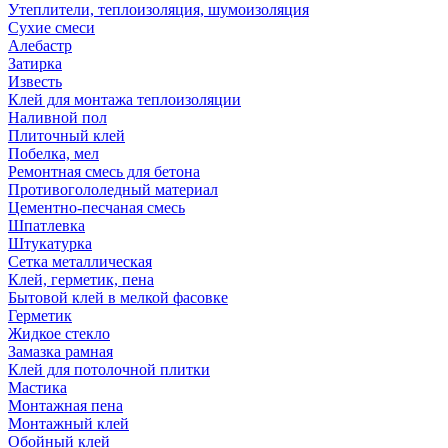
Утеплители, теплоизоляция, шумоизоляция
Сухие смеси
Алебастр
Затирка
Известь
Клей для монтажа теплоизоляции
Наливной пол
Плиточный клей
Побелка, мел
Ремонтная смесь для бетона
Противогололедный материал
Цементно-песчаная смесь
Шпатлевка
Штукатурка
Сетка металлическая
Клей, герметик, пена
Бытовой клей в мелкой фасовке
Герметик
Жидкое стекло
Замазка рамная
Клей для потолочной плитки
Мастика
Монтажная пена
Монтажный клей
Обойный клей