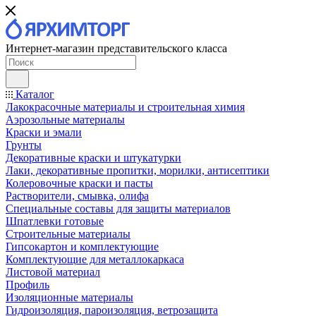
Интернет-магазин представительского класса
Каталог
Лакокрасочные материалы и строительная химия
Аэрозольные материалы
Краски и эмали
Грунты
Декоративные краски и штукатурки
Лаки, декоративные пропитки, морилки, антисептики
Колеровочные краски и пасты
Растворители, смывка, олифа
Специальные составы для защиты материалов
Шпатлевки готовые
Строительные материалы
Гипсокартон и комплектующие
Комплектующие для металлокаркаса
Листовой материал
Профиль
Изоляционные материалы
Гидроизоляция, пароизоляция, ветрозащита