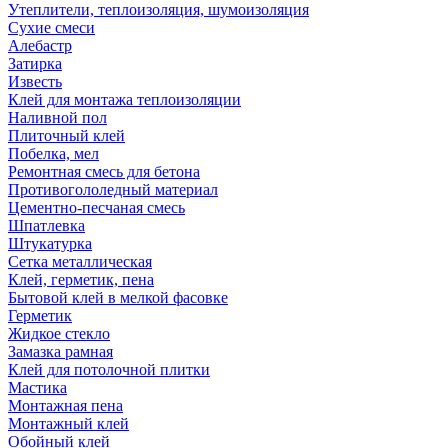
Утеплители, теплоизоляция, шумоизоляция
Сухие смеси
Алебастр
Затирка
Известь
Клей для монтажа теплоизоляции
Наливной пол
Плиточный клей
Побелка, мел
Ремонтная смесь для бетона
Противогололедный материал
Цементно-песчаная смесь
Шпатлевка
Штукатурка
Сетка металлическая
Клей, герметик, пена
Бытовой клей в мелкой фасовке
Герметик
Жидкое стекло
Замазка рамная
Клей для потолочной плитки
Мастика
Монтажная пена
Монтажный клей
Обойный клей