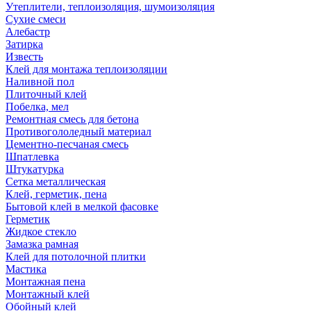
Утеплители, теплоизоляция, шумоизоляция
Сухие смеси
Алебастр
Затирка
Известь
Клей для монтажа теплоизоляции
Наливной пол
Плиточный клей
Побелка, мел
Ремонтная смесь для бетона
Противогололедный материал
Цементно-песчаная смесь
Шпатлевка
Штукатурка
Сетка металлическая
Клей, герметик, пена
Бытовой клей в мелкой фасовке
Герметик
Жидкое стекло
Замазка рамная
Клей для потолочной плитки
Мастика
Монтажная пена
Монтажный клей
Обойный клей