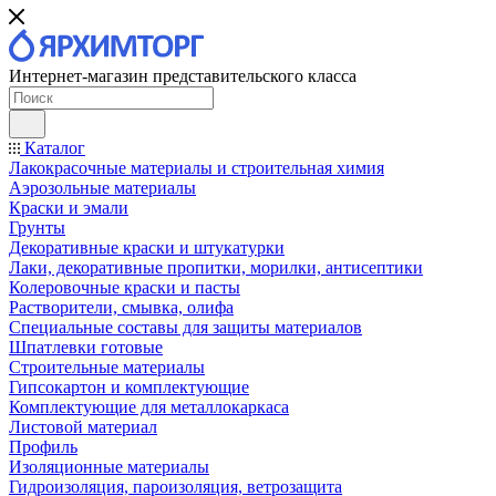
Интернет-магазин представительского класса
Каталог
Лакокрасочные материалы и строительная химия
Аэрозольные материалы
Краски и эмали
Грунты
Декоративные краски и штукатурки
Лаки, декоративные пропитки, морилки, антисептики
Колеровочные краски и пасты
Растворители, смывка, олифа
Специальные составы для защиты материалов
Шпатлевки готовые
Строительные материалы
Гипсокартон и комплектующие
Комплектующие для металлокаркаса
Листовой материал
Профиль
Изоляционные материалы
Гидроизоляция, пароизоляция, ветрозащита