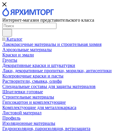
Интернет-магазин представительского класса
Каталог
Лакокрасочные материалы и строительная химия
Аэрозольные материалы
Краски и эмали
Грунты
Декоративные краски и штукатурки
Лаки, декоративные пропитки, морилки, антисептики
Колеровочные краски и пасты
Растворители, смывка, олифа
Специальные составы для защиты материалов
Шпатлевки готовые
Строительные материалы
Гипсокартон и комплектующие
Комплектующие для металлокаркаса
Листовой материал
Профиль
Изоляционные материалы
Гидроизоляция, пароизоляция, ветрозащита