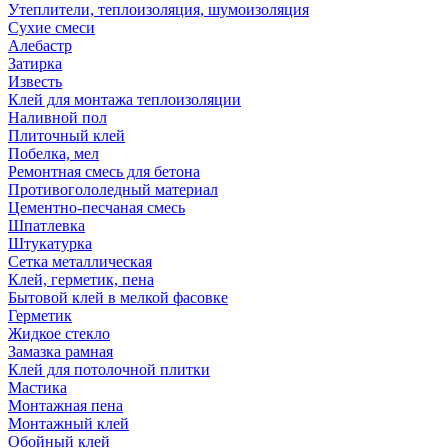
Утеплители, теплоизоляция, шумоизоляция
Сухие смеси
Алебастр
Затирка
Известь
Клей для монтажа теплоизоляции
Наливной пол
Плиточный клей
Побелка, мел
Ремонтная смесь для бетона
Противогололедный материал
Цементно-песчаная смесь
Шпатлевка
Штукатурка
Сетка металлическая
Клей, герметик, пена
Бытовой клей в мелкой фасовке
Герметик
Жидкое стекло
Замазка рамная
Клей для потолочной плитки
Мастика
Монтажная пена
Монтажный клей
Обойный клей