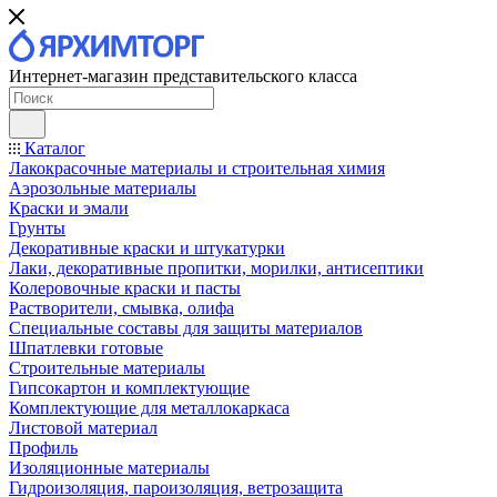
Интернет-магазин представительского класса
Каталог
Лакокрасочные материалы и строительная химия
Аэрозольные материалы
Краски и эмали
Грунты
Декоративные краски и штукатурки
Лаки, декоративные пропитки, морилки, антисептики
Колеровочные краски и пасты
Растворители, смывка, олифа
Специальные составы для защиты материалов
Шпатлевки готовые
Строительные материалы
Гипсокартон и комплектующие
Комплектующие для металлокаркаса
Листовой материал
Профиль
Изоляционные материалы
Гидроизоляция, пароизоляция, ветрозащита