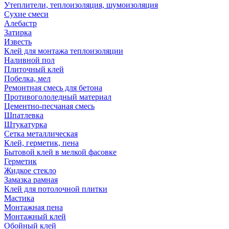
Утеплители, теплоизоляция, шумоизоляция
Сухие смеси
Алебастр
Затирка
Известь
Клей для монтажа теплоизоляции
Наливной пол
Плиточный клей
Побелка, мел
Ремонтная смесь для бетона
Противогололедный материал
Цементно-песчаная смесь
Шпатлевка
Штукатурка
Сетка металлическая
Клей, герметик, пена
Бытовой клей в мелкой фасовке
Герметик
Жидкое стекло
Замазка рамная
Клей для потолочной плитки
Мастика
Монтажная пена
Монтажный клей
Обойный клей