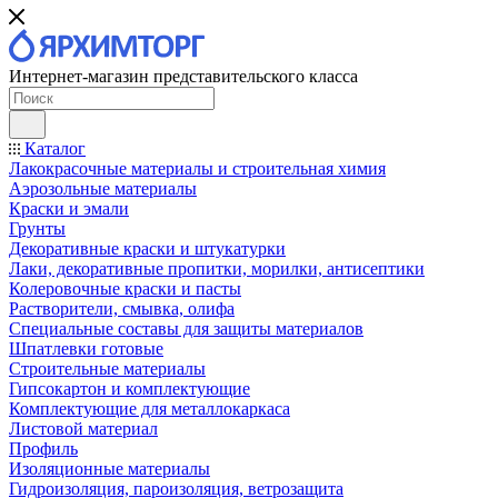
Интернет-магазин представительского класса
Каталог
Лакокрасочные материалы и строительная химия
Аэрозольные материалы
Краски и эмали
Грунты
Декоративные краски и штукатурки
Лаки, декоративные пропитки, морилки, антисептики
Колеровочные краски и пасты
Растворители, смывка, олифа
Специальные составы для защиты материалов
Шпатлевки готовые
Строительные материалы
Гипсокартон и комплектующие
Комплектующие для металлокаркаса
Листовой материал
Профиль
Изоляционные материалы
Гидроизоляция, пароизоляция, ветрозащита