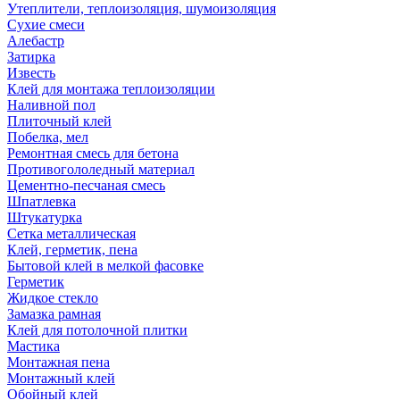
Утеплители, теплоизоляция, шумоизоляция
Сухие смеси
Алебастр
Затирка
Известь
Клей для монтажа теплоизоляции
Наливной пол
Плиточный клей
Побелка, мел
Ремонтная смесь для бетона
Противогололедный материал
Цементно-песчаная смесь
Шпатлевка
Штукатурка
Сетка металлическая
Клей, герметик, пена
Бытовой клей в мелкой фасовке
Герметик
Жидкое стекло
Замазка рамная
Клей для потолочной плитки
Мастика
Монтажная пена
Монтажный клей
Обойный клей