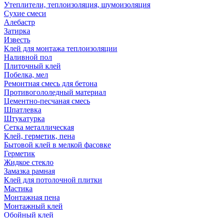
Утеплители, теплоизоляция, шумоизоляция
Сухие смеси
Алебастр
Затирка
Известь
Клей для монтажа теплоизоляции
Наливной пол
Плиточный клей
Побелка, мел
Ремонтная смесь для бетона
Противогололедный материал
Цементно-песчаная смесь
Шпатлевка
Штукатурка
Сетка металлическая
Клей, герметик, пена
Бытовой клей в мелкой фасовке
Герметик
Жидкое стекло
Замазка рамная
Клей для потолочной плитки
Мастика
Монтажная пена
Монтажный клей
Обойный клей