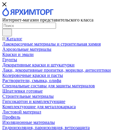
Интернет-магазин представительского класса
Каталог
Лакокрасочные материалы и строительная химия
Аэрозольные материалы
Краски и эмали
Грунты
Декоративные краски и штукатурки
Лаки, декоративные пропитки, морилки, антисептики
Колеровочные краски и пасты
Растворители, смывка, олифа
Специальные составы для защиты материалов
Шпатлевки готовые
Строительные материалы
Гипсокартон и комплектующие
Комплектующие для металлокаркаса
Листовой материал
Профиль
Изоляционные материалы
Гидроизоляция, пароизоляция, ветрозащита