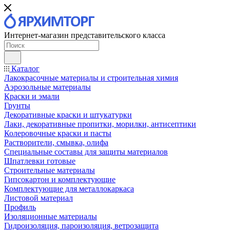
Интернет-магазин представительского класса
Каталог
Лакокрасочные материалы и строительная химия
Аэрозольные материалы
Краски и эмали
Грунты
Декоративные краски и штукатурки
Лаки, декоративные пропитки, морилки, антисептики
Колеровочные краски и пасты
Растворители, смывка, олифа
Специальные составы для защиты материалов
Шпатлевки готовые
Строительные материалы
Гипсокартон и комплектующие
Комплектующие для металлокаркаса
Листовой материал
Профиль
Изоляционные материалы
Гидроизоляция, пароизоляция, ветрозащита