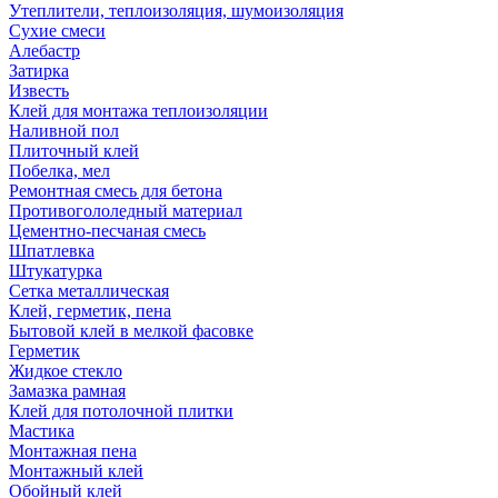
Утеплители, теплоизоляция, шумоизоляция
Сухие смеси
Алебастр
Затирка
Известь
Клей для монтажа теплоизоляции
Наливной пол
Плиточный клей
Побелка, мел
Ремонтная смесь для бетона
Противогололедный материал
Цементно-песчаная смесь
Шпатлевка
Штукатурка
Сетка металлическая
Клей, герметик, пена
Бытовой клей в мелкой фасовке
Герметик
Жидкое стекло
Замазка рамная
Клей для потолочной плитки
Мастика
Монтажная пена
Монтажный клей
Обойный клей