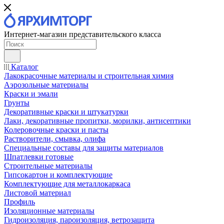
Интернет-магазин представительского класса
Каталог
Лакокрасочные материалы и строительная химия
Аэрозольные материалы
Краски и эмали
Грунты
Декоративные краски и штукатурки
Лаки, декоративные пропитки, морилки, антисептики
Колеровочные краски и пасты
Растворители, смывка, олифа
Специальные составы для защиты материалов
Шпатлевки готовые
Строительные материалы
Гипсокартон и комплектующие
Комплектующие для металлокаркаса
Листовой материал
Профиль
Изоляционные материалы
Гидроизоляция, пароизоляция, ветрозащита