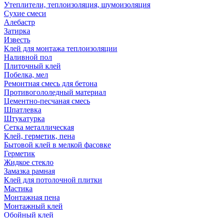
Утеплители, теплоизоляция, шумоизоляция
Сухие смеси
Алебастр
Затирка
Известь
Клей для монтажа теплоизоляции
Наливной пол
Плиточный клей
Побелка, мел
Ремонтная смесь для бетона
Противогололедный материал
Цементно-песчаная смесь
Шпатлевка
Штукатурка
Сетка металлическая
Клей, герметик, пена
Бытовой клей в мелкой фасовке
Герметик
Жидкое стекло
Замазка рамная
Клей для потолочной плитки
Мастика
Монтажная пена
Монтажный клей
Обойный клей