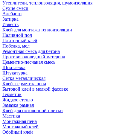
Утеплители, теплоизоляция, шумоизоляция
Сухие смеси
Алебастр
Затирка
Известь
Клей для монтажа теплоизоляции
Наливной пол
Плиточный клей
Побелка, мел
Ремонтная смесь для бетона
Противогололедный материал
Цементно-песчаная смесь
Шпатлевка
Штукатурка
Сетка металлическая
Клей, герметик, пена
Бытовой клей в мелкой фасовке
Герметик
Жидкое стекло
Замазка рамная
Клей для потолочной плитки
Мастика
Монтажная пена
Монтажный клей
Обойный клей