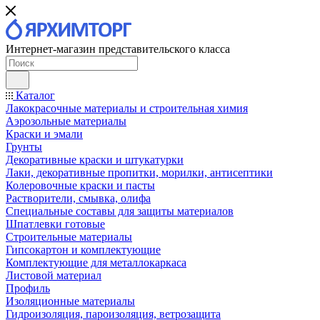
Интернет-магазин представительского класса
Каталог
Лакокрасочные материалы и строительная химия
Аэрозольные материалы
Краски и эмали
Грунты
Декоративные краски и штукатурки
Лаки, декоративные пропитки, морилки, антисептики
Колеровочные краски и пасты
Растворители, смывка, олифа
Специальные составы для защиты материалов
Шпатлевки готовые
Строительные материалы
Гипсокартон и комплектующие
Комплектующие для металлокаркаса
Листовой материал
Профиль
Изоляционные материалы
Гидроизоляция, пароизоляция, ветрозащита