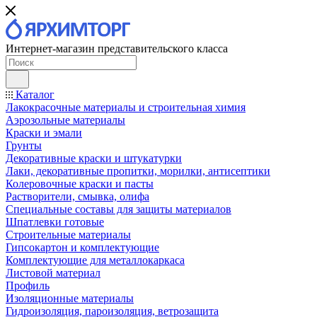
Интернет-магазин представительского класса
Каталог
Лакокрасочные материалы и строительная химия
Аэрозольные материалы
Краски и эмали
Грунты
Декоративные краски и штукатурки
Лаки, декоративные пропитки, морилки, антисептики
Колеровочные краски и пасты
Растворители, смывка, олифа
Специальные составы для защиты материалов
Шпатлевки готовые
Строительные материалы
Гипсокартон и комплектующие
Комплектующие для металлокаркаса
Листовой материал
Профиль
Изоляционные материалы
Гидроизоляция, пароизоляция, ветрозащита