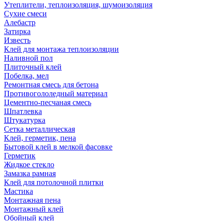
Утеплители, теплоизоляция, шумоизоляция
Сухие смеси
Алебастр
Затирка
Известь
Клей для монтажа теплоизоляции
Наливной пол
Плиточный клей
Побелка, мел
Ремонтная смесь для бетона
Противогололедный материал
Цементно-песчаная смесь
Шпатлевка
Штукатурка
Сетка металлическая
Клей, герметик, пена
Бытовой клей в мелкой фасовке
Герметик
Жидкое стекло
Замазка рамная
Клей для потолочной плитки
Мастика
Монтажная пена
Монтажный клей
Обойный клей