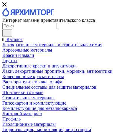
Интернет-магазин представительского класса
Каталог
Лакокрасочные материалы и строительная химия
Аэрозольные материалы
Краски и эмали
Грунты
Декоративные краски и штукатурки
Лаки, декоративные пропитки, морилки, антисептики
Колеровочные краски и пасты
Растворители, смывка, олифа
Специальные составы для защиты материалов
Шпатлевки готовые
Строительные материалы
Гипсокартон и комплектующие
Комплектующие для металлокаркаса
Листовой материал
Профиль
Изоляционные материалы
Гидроизоляция, пароизоляция, ветрозащита