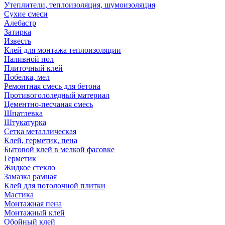
Утеплители, теплоизоляция, шумоизоляция
Сухие смеси
Алебастр
Затирка
Известь
Клей для монтажа теплоизоляции
Наливной пол
Плиточный клей
Побелка, мел
Ремонтная смесь для бетона
Противогололедный материал
Цементно-песчаная смесь
Шпатлевка
Штукатурка
Сетка металлическая
Клей, герметик, пена
Бытовой клей в мелкой фасовке
Герметик
Жидкое стекло
Замазка рамная
Клей для потолочной плитки
Мастика
Монтажная пена
Монтажный клей
Обойный клей