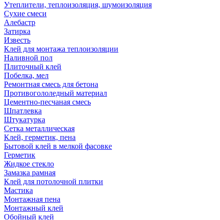
Утеплители, теплоизоляция, шумоизоляция
Сухие смеси
Алебастр
Затирка
Известь
Клей для монтажа теплоизоляции
Наливной пол
Плиточный клей
Побелка, мел
Ремонтная смесь для бетона
Противогололедный материал
Цементно-песчаная смесь
Шпатлевка
Штукатурка
Сетка металлическая
Клей, герметик, пена
Бытовой клей в мелкой фасовке
Герметик
Жидкое стекло
Замазка рамная
Клей для потолочной плитки
Мастика
Монтажная пена
Монтажный клей
Обойный клей