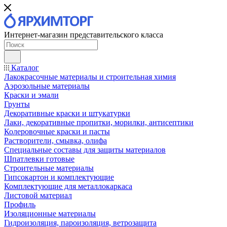
Интернет-магазин представительского класса
Каталог
Лакокрасочные материалы и строительная химия
Аэрозольные материалы
Краски и эмали
Грунты
Декоративные краски и штукатурки
Лаки, декоративные пропитки, морилки, антисептики
Колеровочные краски и пасты
Растворители, смывка, олифа
Специальные составы для защиты материалов
Шпатлевки готовые
Строительные материалы
Гипсокартон и комплектующие
Комплектующие для металлокаркаса
Листовой материал
Профиль
Изоляционные материалы
Гидроизоляция, пароизоляция, ветрозащита