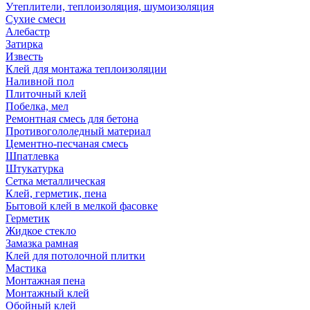
Утеплители, теплоизоляция, шумоизоляция
Сухие смеси
Алебастр
Затирка
Известь
Клей для монтажа теплоизоляции
Наливной пол
Плиточный клей
Побелка, мел
Ремонтная смесь для бетона
Противогололедный материал
Цементно-песчаная смесь
Шпатлевка
Штукатурка
Сетка металлическая
Клей, герметик, пена
Бытовой клей в мелкой фасовке
Герметик
Жидкое стекло
Замазка рамная
Клей для потолочной плитки
Мастика
Монтажная пена
Монтажный клей
Обойный клей