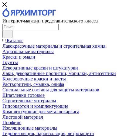
Интернет-магазин представительского класса
Каталог
Лакокрасочные материалы и строительная химия
Аэрозольные материалы
Краски и эмали
Грунты
Декоративные краски и штукатурки
Лаки, декоративные пропитки, морилки, антисептики
Колеровочные краски и пасты
Растворители, смывка, олифа
Специальные составы для защиты материалов
Шпатлевки готовые
Строительные материалы
Гипсокартон и комплектующие
Комплектующие для металлокаркаса
Листовой материал
Профиль
Изоляционные материалы
Гидроизоляция, пароизоляция, ветрозащита