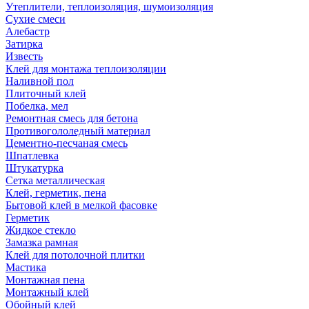
Утеплители, теплоизоляция, шумоизоляция
Сухие смеси
Алебастр
Затирка
Известь
Клей для монтажа теплоизоляции
Наливной пол
Плиточный клей
Побелка, мел
Ремонтная смесь для бетона
Противогололедный материал
Цементно-песчаная смесь
Шпатлевка
Штукатурка
Сетка металлическая
Клей, герметик, пена
Бытовой клей в мелкой фасовке
Герметик
Жидкое стекло
Замазка рамная
Клей для потолочной плитки
Мастика
Монтажная пена
Монтажный клей
Обойный клей