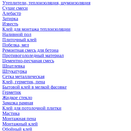
Утеплители, теплоизоляция, шумоизоляция
Сухие смеси
Алебастр
Затирка
Известь
Клей для монтажа теплоизоляции
Наливной пол
Плиточный клей
Побелка, мел
Ремонтная смесь для бетона
Противогололедный материал
Цементно-песчаная смесь
Шпатлевка
Штукатурка
Сетка металлическая
Клей, герметик, пена
Бытовой клей в мелкой фасовке
Герметик
Жидкое стекло
Замазка рамная
Клей для потолочной плитки
Мастика
Монтажная пена
Монтажный клей
Обойный клей