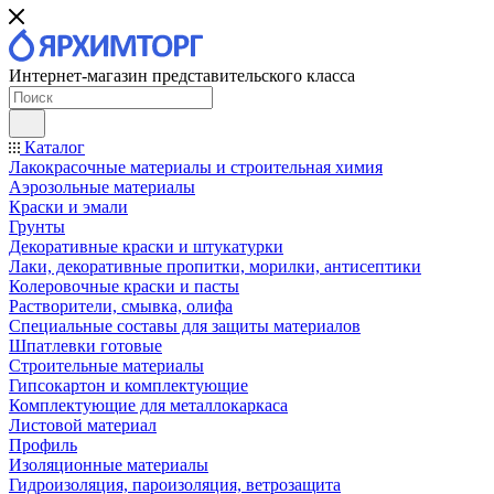
Интернет-магазин представительского класса
Каталог
Лакокрасочные материалы и строительная химия
Аэрозольные материалы
Краски и эмали
Грунты
Декоративные краски и штукатурки
Лаки, декоративные пропитки, морилки, антисептики
Колеровочные краски и пасты
Растворители, смывка, олифа
Специальные составы для защиты материалов
Шпатлевки готовые
Строительные материалы
Гипсокартон и комплектующие
Комплектующие для металлокаркаса
Листовой материал
Профиль
Изоляционные материалы
Гидроизоляция, пароизоляция, ветрозащита