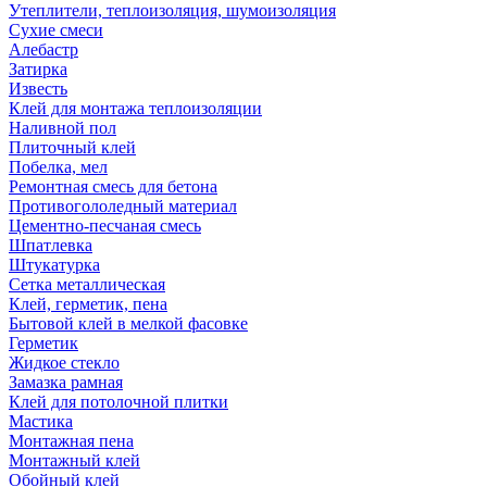
Утеплители, теплоизоляция, шумоизоляция
Сухие смеси
Алебастр
Затирка
Известь
Клей для монтажа теплоизоляции
Наливной пол
Плиточный клей
Побелка, мел
Ремонтная смесь для бетона
Противогололедный материал
Цементно-песчаная смесь
Шпатлевка
Штукатурка
Сетка металлическая
Клей, герметик, пена
Бытовой клей в мелкой фасовке
Герметик
Жидкое стекло
Замазка рамная
Клей для потолочной плитки
Мастика
Монтажная пена
Монтажный клей
Обойный клей