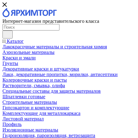
Интернет-магазин представительского класса
Каталог
Лакокрасочные материалы и строительная химия
Аэрозольные материалы
Краски и эмали
Грунты
Декоративные краски и штукатурки
Лаки, декоративные пропитки, морилки, антисептики
Колеровочные краски и пасты
Растворители, смывка, олифа
Специальные составы для защиты материалов
Шпатлевки готовые
Строительные материалы
Гипсокартон и комплектующие
Комплектующие для металлокаркаса
Листовой материал
Профиль
Изоляционные материалы
Гидроизоляция, пароизоляция, ветрозащита