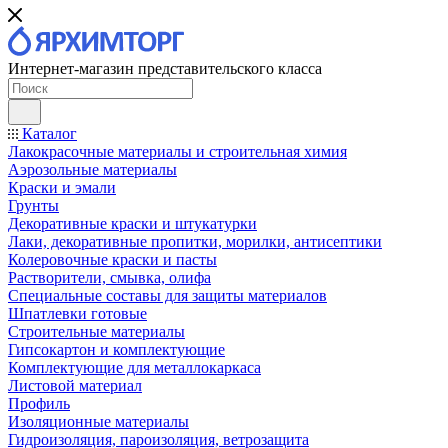
Интернет-магазин представительского класса
Каталог
Лакокрасочные материалы и строительная химия
Аэрозольные материалы
Краски и эмали
Грунты
Декоративные краски и штукатурки
Лаки, декоративные пропитки, морилки, антисептики
Колеровочные краски и пасты
Растворители, смывка, олифа
Специальные составы для защиты материалов
Шпатлевки готовые
Строительные материалы
Гипсокартон и комплектующие
Комплектующие для металлокаркаса
Листовой материал
Профиль
Изоляционные материалы
Гидроизоляция, пароизоляция, ветрозащита