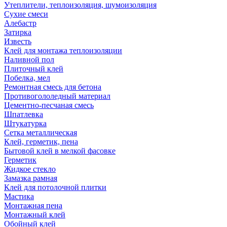
Утеплители, теплоизоляция, шумоизоляция
Сухие смеси
Алебастр
Затирка
Известь
Клей для монтажа теплоизоляции
Наливной пол
Плиточный клей
Побелка, мел
Ремонтная смесь для бетона
Противогололедный материал
Цементно-песчаная смесь
Шпатлевка
Штукатурка
Сетка металлическая
Клей, герметик, пена
Бытовой клей в мелкой фасовке
Герметик
Жидкое стекло
Замазка рамная
Клей для потолочной плитки
Мастика
Монтажная пена
Монтажный клей
Обойный клей