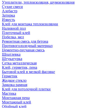
Утеплители, теплоизоляция, шумоизоляция
Сухие смеси
Алебастр
Затирка
Известь
Клей для монтажа теплоизоляции
Наливной пол
Плиточный клей
Побелка, мел
Ремонтная смесь для бетона
Противогололедный материал
Цементно-песчаная смесь
Шпатлевка
Штукатурка
Сетка металлическая
Клей, герметик, пена
Бытовой клей в мелкой фасовке
Герметик
Жидкое стекло
Замазка рамная
Клей для потолочной плитки
Мастика
Монтажная пена
Монтажный клей
Обойный клей