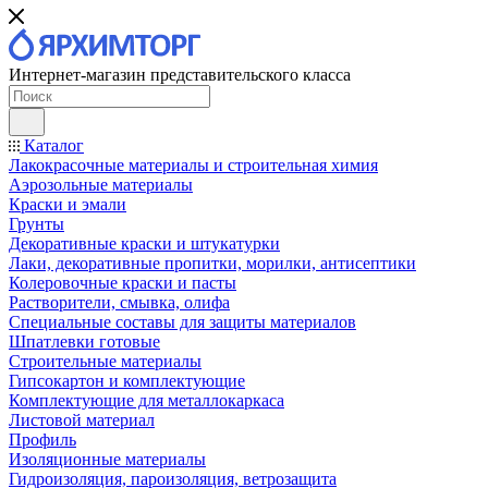
Интернет-магазин представительского класса
Каталог
Лакокрасочные материалы и строительная химия
Аэрозольные материалы
Краски и эмали
Грунты
Декоративные краски и штукатурки
Лаки, декоративные пропитки, морилки, антисептики
Колеровочные краски и пасты
Растворители, смывка, олифа
Специальные составы для защиты материалов
Шпатлевки готовые
Строительные материалы
Гипсокартон и комплектующие
Комплектующие для металлокаркаса
Листовой материал
Профиль
Изоляционные материалы
Гидроизоляция, пароизоляция, ветрозащита